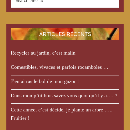
the
de
site
mon
...
gazon !
ARTICLES RÉCENTS
Recycler au jardin, c’est malin
Comestibles, vivaces et parfois rocamboles …
J’en ai ras le bol de mon gazon !
Dans mon p’tit bois savez vous quoi qu’il y a…. ?
Cette année, c’est décidé, je plante un arbre …..
Fruitier !