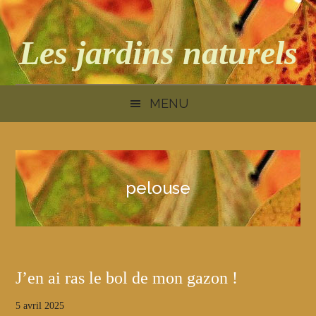
Skip
Skip
Skip
to
to
to
Les jardins naturels
main
secondary
primary
content
menu
sidebar
MENU
pelouse
J’en ai ras le bol de mon gazon !
5 avril 2025