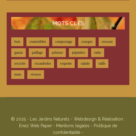
MOTS CLÉS
bois
comestibles
compostage
courges
cresson
gazon
paillage
pelouse
pépinière
radis
recycler
rocamboles
roquette
salade
taille
tonte
vivaces
© 2025 - Les Jardins Naturels - Webdesign & Réalisation :
Enez Web Paper
-
Mentions légales
-
Politique de
confidentialité
-