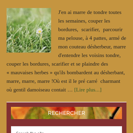
J'en ai marre de tondre toutes
les semaines, couper les
bordures, scarifier, parcourir
ma pelouse, à 4 pattes, armé de
mon couteau désherbeur, marre
d'entendre les voisins tondre,
couper les bordures, scarifier et se plaindre des
« mauvaises herbes » qu'ils bombardent au désherbant,
marre, marre, marre !Où est il le pré carré charmant
où gentil damoiseau contait …
[Lire plus...]
about
J’en
Primary
ai
RECHERCHER
ras
Sidebar
le
Search
bol