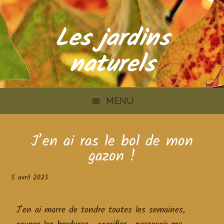
Skip
Skip
Skip
to
to
to
Les jardins
main
secondary
primary
content
menu
sidebar
naturels
MENU
J’en ai ras le bol de mon
gazon !
5 avril 2025
J’en ai marre de tondre toutes les semaines,