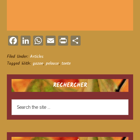
Facebook
LinkedIn
WhatsApp
Email
Print
Partager
Filed Under:
Articles
Tagged With:
gazon
,
pelouse
,
tonte
RECHERCHER