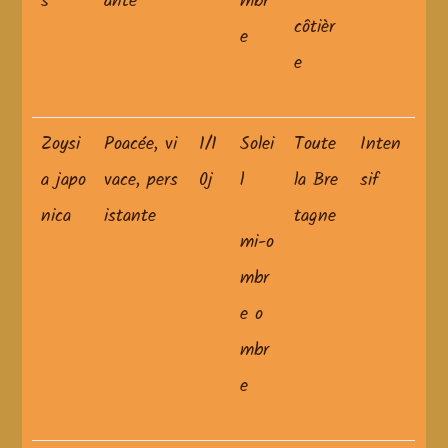
s
ante
mbr
côtièr
e
e
Zoysi
Poacée, vi
1/1
Solei
Toute
Inten
a japo
vace, pers
0j
l
la Bre
sif
nica
istante
tagne
mi-o
mbr
e o
mbr
e