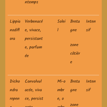
ntemps
Lippia
Verbenacé
Solei
Breta
Inten
nodifl
e, vivace,
l
gne
sif
ora
persistant
zone
e, parfum
côtièr
ée
e
Dicho
Convolvul
Mi-o
Breta
Inten
ndra
acée, viva
mbr
gne
sif
repen
ce, persist
e, o
zone