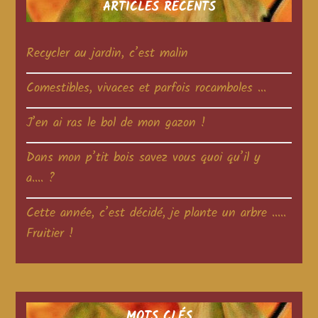
ARTICLES RÉCENTS
Recycler au jardin, c’est malin
Comestibles, vivaces et parfois rocamboles …
J’en ai ras le bol de mon gazon !
Dans mon p’tit bois savez vous quoi qu’il y
a…. ?
Cette année, c’est décidé, je plante un arbre …..
Fruitier !
MOTS CLÉS