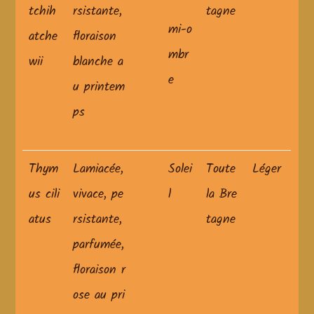
tchih
rsistante,
tagne
mi-o
atche
floraison
mbr
wii
blanche a
e
u printem
ps
Thym
Lamiacée,
Solei
Toute
Léger
us cili
vivace, pe
l
la Bre
atus
rsistante,
tagne
parfumée,
floraison r
ose au pri