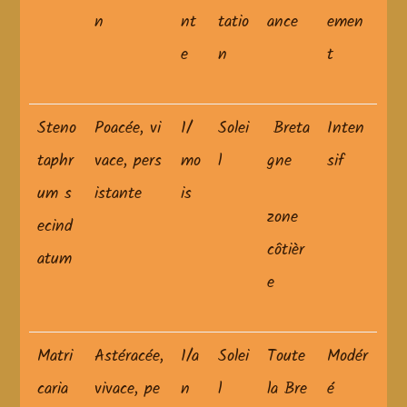
n
nt
tatio
ance
emen
e
n
t
Steno
Poacée, vi
1/
Solei
Breta
Inten
taphr
vace, pers
mo
l
gne
sif
um s
istante
is
zone
ecind
côtièr
atum
e
Matri
Astéracée,
1/a
Solei
Toute
Modér
caria
vivace, pe
n
l
la Bre
é